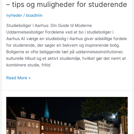
– tips og muligheder for studerende
nyheder
/
boadmin
Studieboliger i Aarhus: Din Guide til Moderne
Uddannelsesboliger Fordelene ved at bo i studieboliger i
Aarhus At vælge en studiebolig i Aarhus giver adskillige fordele
for studerende, der søger en bekvem og inspirerende bolig.
Boligerne er ofte beliggende tæt på uddannelsesinstitutioner,
kulturelle tilbud og et aktivt studiemiljø, hvilket gør det nemt at
kombinere studie, fritid
Find
Read More »
din
ideelle
studiebolig
i
Aarhus
–
tips
og