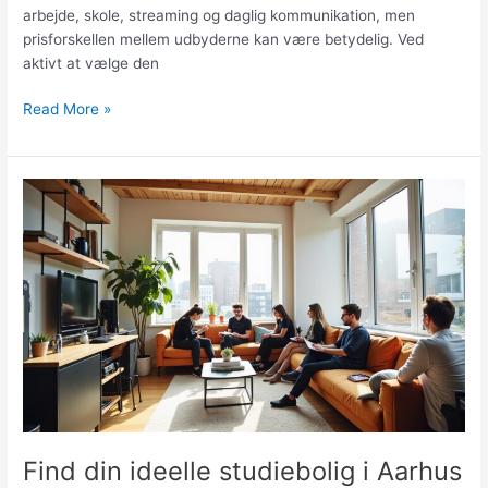
arbejde, skole, streaming og daglig kommunikation, men
prisforskellen mellem udbyderne kan være betydelig. Ved
aktivt at vælge den
Sådan
Read More »
sikrer
du
det
billigste
internet
på
min
adresse
i
Aarhus
omegn
Find din ideelle studiebolig i Aarhus