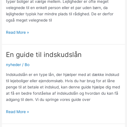
typer boliger at vælge mellem. Lejligheder er ofte meget
velegnede til en enkelt person eller et par uden børn, da
lejligheder typisk har mindre plads til rådighed. De er derfor
også meget velegnede til
Guide
Read More »
til
at
finde
En guide til indskudslån
din
næste
nyheder
/
Bo
bolig
Indskudslån er en type lån, der hjælper med at dække indskud
til lejeboliger eller ejendomskøb. Hvis du har brug for at låne
penge til at betale et indskud, kan denne guide hjælpe dig med
at få en bedre forståelse af indskudslån og hvordan du kan få
adgang til dem. Vi du springe vores guide over
En
Read More »
guide
til