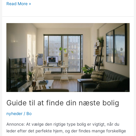
Ejer
Read More »
du
udlejningsejendomme
i
Aarhus?
Derfor
bør
du
investere
i
ejendomsadministration
Guide til at finde din næste bolig
nyheder
/
Bo
Annonce: At vælge den rigtige type bolig er vigtigt, når du
leder efter det perfekte hjem, og der findes mange forskellige