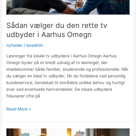
Sådan vælger du den rette tv
udbyder i Aarhus Omegn
nyheder
/
boadmin
Løsninger fra lokale tv udbydere i Aarhus Omegn Aarhus
Omegn byder på et bredt udvalg af tv løsninger, der
imødekommer både familier, studerende og professionelle. Når
du vælger en lokal tv udbyder, får du fordelene ved personlig
kundeservice, kendskab til områdets unikke behov og hurtigt
svar ved eventuelle henvendelser. De lokale udbydere
fokuserer ofte på
Sådan
Read More »
vælger
du
den
rette