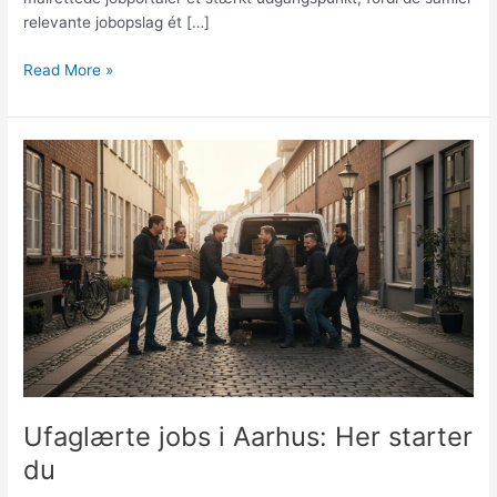
relevante jobopslag ét […]
Job
Read More »
i
Aarhus-
området:
Nye
muligheder
for
ufaglærte
gennem
lokale
portaler
Ufaglærte jobs i Aarhus: Her starter
du