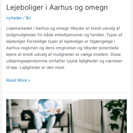
indskudslån
Lejeboliger i Aarhus og omegn
nyheder
/
Bo
Lejemarkedet i Aarhus og omegn tilbyder et bredt udvalg af
boligmuligheder for både enkeltpersoner og familier. Typer af
lejeboliger Forskellige typer af lejeboliger er tilgængelige i
Aarhus-regionen og dens omgivelser og tilbyder potentielle
lejere et bredt udvalg af muligheder at vælge imellem. Disse
udlejningsejendomme omfatter typisk lejligheder og værelser
til leje. Lejligheder er den mest
Lejeboliger
Read More »
i
Aarhus
og
omegn