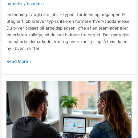
nyheder
/
boadmin
Indledning: Ufaglærte jobs – typen, fordelen og adgangen Et
ufaglært job kræver typisk ikke en formel erhvervsuddannelse.
Du bliver oplært på arbejdspladsen, ofte af en teamleder eller
en erfaren kollega, så du kan bidrage fra dag ét. Det gør vejen
ind på arbejdsmarkedet kort og overskuelig – også hvis du er
ny i byen, skifter
Ufaglærte
Read More »
jobs
i
Aarhus:
Her
starter
du